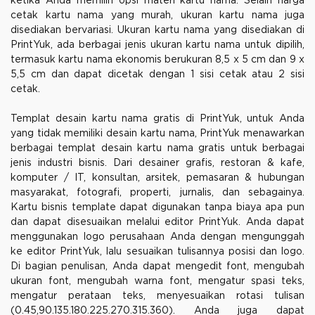
ketika Anda memilih opsi materi kartu nama. Selain harga
cetak kartu nama yang murah, ukuran kartu nama juga
disediakan bervariasi. Ukuran kartu nama yang disediakan di
PrintYuk, ada berbagai jenis ukuran kartu nama untuk dipilih,
termasuk kartu nama ekonomis berukuran 8,5 x 5 cm dan 9 x
5,5 cm dan dapat dicetak dengan 1 sisi cetak atau 2 sisi
cetak.
Templat desain kartu nama gratis di PrintYuk, untuk Anda
yang tidak memiliki desain kartu nama, PrintYuk menawarkan
berbagai templat desain kartu nama gratis untuk berbagai
jenis industri bisnis. Dari desainer grafis, restoran & kafe,
komputer / IT, konsultan, arsitek, pemasaran & hubungan
masyarakat, fotografi, properti, jurnalis, dan sebagainya.
Kartu bisnis template dapat digunakan tanpa biaya apa pun
dan dapat disesuaikan melalui editor PrintYuk. Anda dapat
menggunakan logo perusahaan Anda dengan mengunggah
ke editor PrintYuk, lalu sesuaikan tulisannya posisi dan logo.
Di bagian penulisan, Anda dapat mengedit font, mengubah
ukuran font, mengubah warna font, mengatur spasi teks,
mengatur perataan teks, menyesuaikan rotasi tulisan
(0.45,90.135.180.225.270.315.360). Anda juga dapat